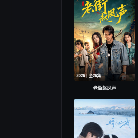
2026 | 全26集
老街赵凤声