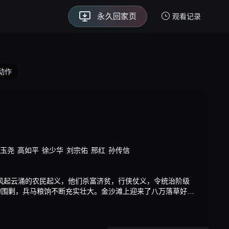
永久回家页
保存不迷路
观看记录
永久回家页
我的观影记录
动作
暂无观看影片的记录
玉尧
高如平
徐少华
刘宗佑
邢红
孙传信
风起云涌的农民起义，他们杀富济贫，行侠仗义，令统治阶级
的围剿，兵马粮饷不断充实壮大。金沙滩上迎来了八万落草好
，个个性格迥异，光彩照人。他们或是智能超群，有勇有谋，或
好汉，或是忠义的豪杰。