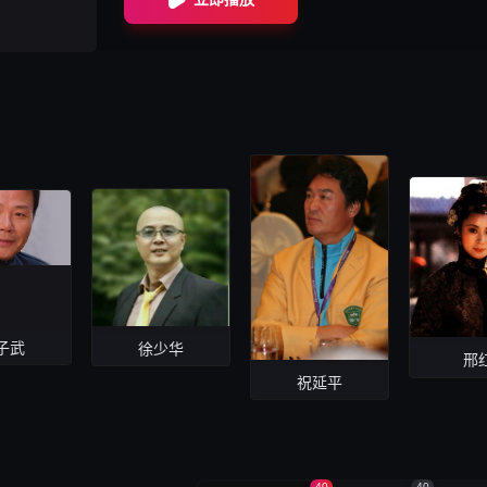
子武
徐少华
邢
祝延平