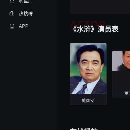
明星库
热搜榜
ACTOR
APP
《水浒》演员表
董
鲍国安