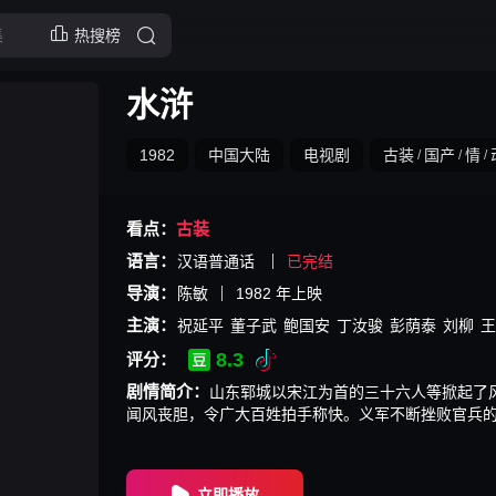
热搜榜
水浒
1982
中国大陆
电视剧
古装
国产
情
/
/
/
看点：
古装
语言：
汉语普通话
已完结
导演：
陈敏
1982
年上映
主演：
祝延平
董子武
鲍国安
丁汝骏
彭荫泰
刘柳
王
8.3
评分：
剧情简介：
山东郓城以宋江为首的三十六人等掀起了
闻风丧胆，令广大百姓拍手称快。义军不断挫败官兵
汉，断金亭上聚来各路豪杰。聚义梁山的一百零八将
是除暴安良，行侠仗义，或是大义凛然，忘我行义的
立即播放