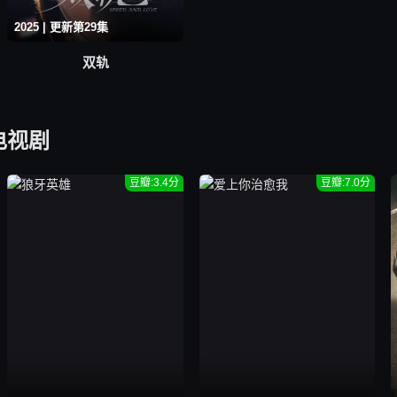
2025 | 更新第29集
双轨
电视剧
豆瓣:3.4分
豆瓣:7.0分