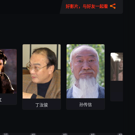
好影片，与好友一起看
彭荫
红
孙传信
丁汝骏