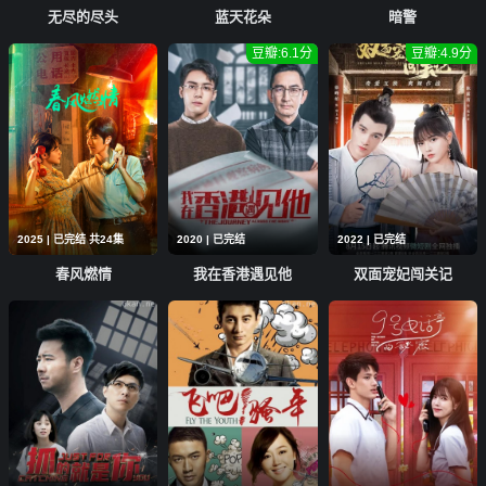
无尽的尽头
蓝天花朵
暗警
豆瓣:6.1分
豆瓣:4.9分
2025 | 已完结 共24集
2020 | 已完结
2022 | 已完结
春风燃情
我在香港遇见他
双面宠妃闯关记