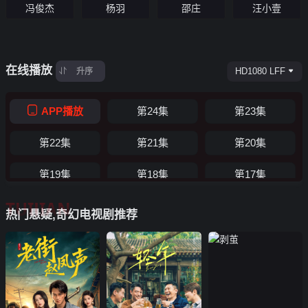
冯俊杰
汪小壹
杨羽
邵庄
在线播放
HD1080 LFF
升序
APP播放
第24集
第23集
第22集
第21集
第20集
第19集
第18集
第17集
TUIJIAN
第16集
第15集
第14集
热门悬疑,奇幻电视剧推荐
第13集
第12集
第11集
第10集
第09集
第08集
第07集
第06集
第05集