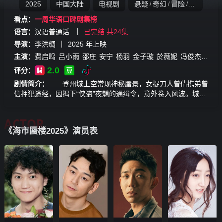
2025
中国大陆
电视剧
悬疑
奇幻
冒险
古装
/
/
/
看点：
一周华语口碑剧集榜
语言：
汉语普通话
已完结 共24集
导演：
李洪绸
2025
年上映
主演：
费启鸣
吕小雨
邵庄
安宁
杨羽
金子璇
於薇妮
冯俊杰
汪小
2.0
评分：
剧情简介：
登州城上空常现神秘蜃景，女捉刀人曾倩携弟曾
信押犯途经，因揭下“侠盗”夜魈的通缉令，意外卷入风波。城内
怪事频发，为调查此事，曾倩与智谋过人的曹晟、身份成谜的夜
魈，以及骄横却有绝技的谢景棠等人被迫联手。在主角团合作
ACTOR
中，众人破除误会、寻找真相，既要对抗未知势力，又要在亲
《海市蜃楼2025》演员表
情、友情与大义间抉择，揭开这场围绕蜃楼的奇幻迷局。