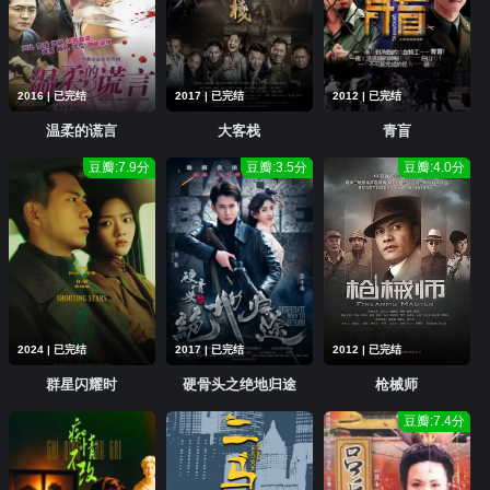
2016 | 已完结
2017 | 已完结
2012 | 已完结
温柔的谎言
大客栈
青盲
豆瓣:7.9分
豆瓣:3.5分
豆瓣:4.0分
2024 | 已完结
2017 | 已完结
2012 | 已完结
群星闪耀时
硬骨头之绝地归途
枪械师
豆瓣:7.4分