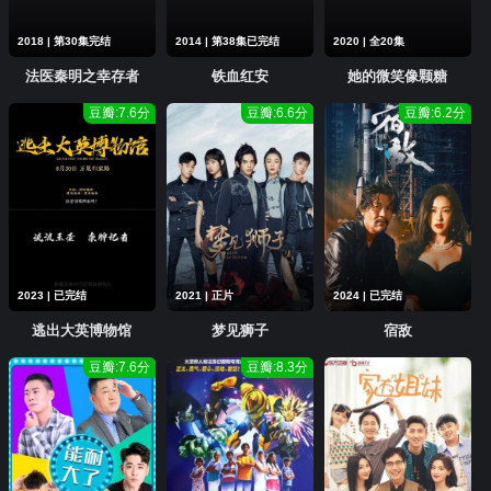
2018 | 第30集完结
2014 | 第38集已完结
2020 | 全20集
法医秦明之幸存者
铁血红安
她的微笑像颗糖
豆瓣:7.6分
豆瓣:6.6分
豆瓣:6.2分
2023 | 已完结
2021 | 正片
2024 | 已完结
逃出大英博物馆
梦见狮子
宿敌
豆瓣:7.6分
豆瓣:8.3分