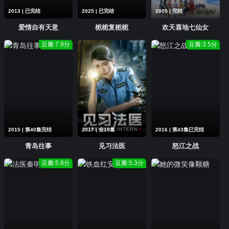
2013 | 已完结
2025 | 已完结
2005 | 完结
爱情自有天意
栀栀复栀栀
欢天喜地七仙女
豆瓣:7.9分
豆瓣:3.5分
2015 | 第40集完结
2017 | 全19集
2016 | 第43集已完结
青岛往事
见习法医
怒江之战
豆瓣:5.8分
豆瓣:5.3分