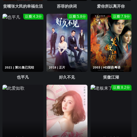
贫嘴张大民的幸福生活
苏菲的供词
爱你所以离开你
豆瓣:4.3分
豆瓣:5.8分
豆瓣:7.9分
2021 | 第31集已完结
2018 | 正片
2003 | HD国语|粤语
也平凡
好久不见
笑傲江湖
豆瓣:8.2分