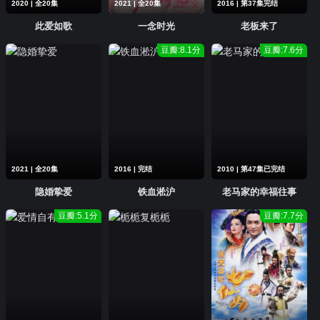
2020 | 全20集
2021 | 全20集
2016 | 第37集完结
此爱如歌
一念时光
老板来了
豆瓣:8.1分
豆瓣:7.6分
2021 | 全20集
2016 | 完结
2010 | 第47集已完结
隐婚挚爱
铁血淞沪
老马家的幸福往事
豆瓣:5.1分
豆瓣:7.7分