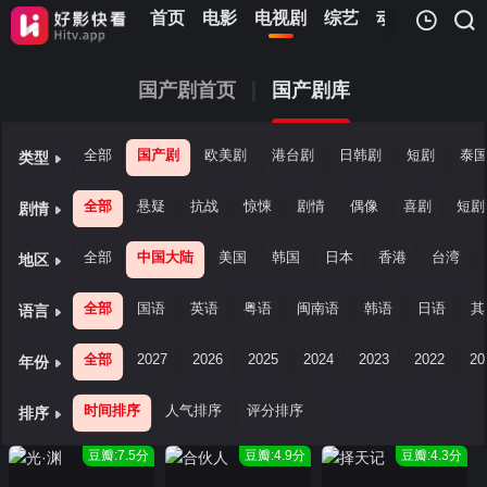
首页
电影
电视剧
综艺
动漫
儿童
我的观影记录
国产剧首页
国产剧库
全部
国产剧
欧美剧
港台剧
日韩剧
短剧
泰
类型
全部
悬疑
抗战
惊悚
剧情
偶像
喜剧
短剧
剧情
暂无观看影片的记录
全部
中国大陆
美国
韩国
日本
香港
台湾
地区
全部
国语
英语
粤语
闽南语
韩语
日语
其
语言
全部
2027
2026
2025
2024
2023
2022
20
年份
时间排序
人气排序
评分排序
排序
豆瓣:7.5分
豆瓣:4.9分
豆瓣:4.3分