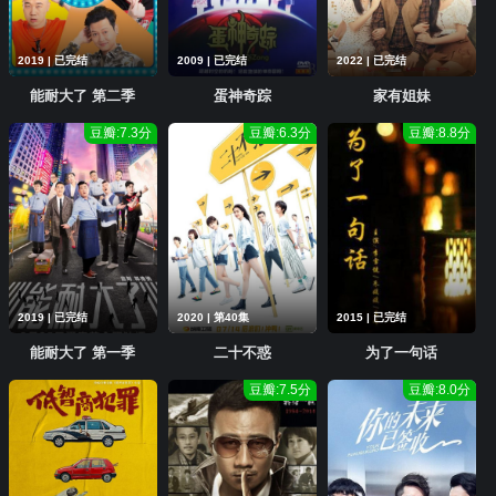
2019 | 已完结
2009 | 已完结
2022 | 已完结
能耐大了 第二季
蛋神奇踪
家有姐妹
豆瓣:7.3分
豆瓣:6.3分
豆瓣:8.8分
2019 | 已完结
2020 | 第40集
2015 | 已完结
能耐大了 第一季
二十不惑
为了一句话
豆瓣:7.5分
豆瓣:8.0分