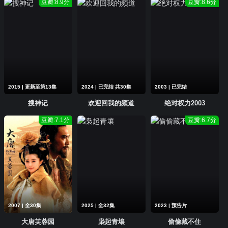
豆瓣:8.9分
豆瓣:8.6分
2015 | 更新至第13集
2024 | 已完结 共30集
2003 | 已完结
搜神记
欢迎回我的频道
绝对权力2003
豆瓣:7.1分
豆瓣:6.7分
2007 | 全30集
2025 | 全32集
2023 | 预告片
大唐芙蓉园
枭起青壤
偷偷藏不住