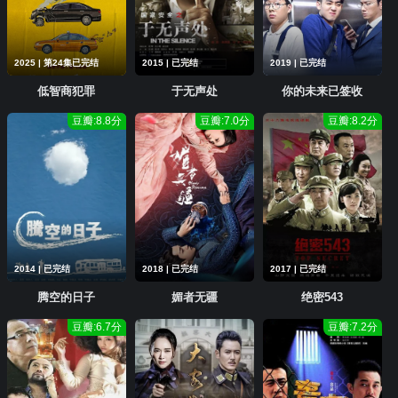
2025 | 第24集已完结
2015 | 已完结
2019 | 已完结
低智商犯罪
于无声处
你的未来已签收
豆瓣:8.8分
豆瓣:7.0分
豆瓣:8.2分
2014 | 已完结
2018 | 已完结
2017 | 已完结
腾空的日子
媚者无疆
绝密543
豆瓣:6.7分
豆瓣:7.2分