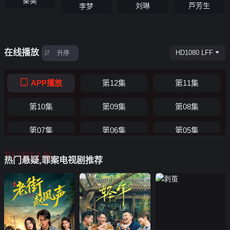
秦昊
刘琳
芦芳生
李梦
在线播放
HD1080 LFF
升序
APP播放
第12集
第11集
第10集
第09集
第08集
第07集
第06集
第05集
TUIJIAN
第04集
第03集
第02集
热门悬疑,罪案电视剧推荐
第01集