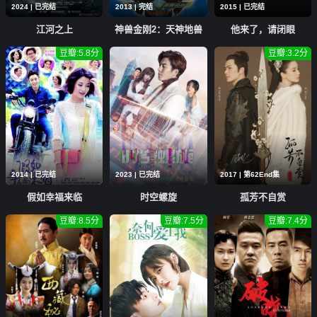
2024 | 已完结
2013 | 完结
2015 | 已完结
江河之上
神兽金刚2：天神地兽
他来了，请闭眼
豆瓣:5.8分
豆瓣:3.2分
2014 | 已完结
2023 | 已完结
2017 | 第62End集
假如幸福来临
时空螺旋
孤芳不自赏
豆瓣:8.5分
豆瓣:7.5分
豆瓣:7.4分