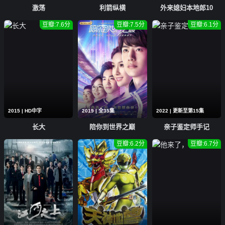
激荡
利箭纵横
外来媳妇本地郎10
豆瓣:7.6分
豆瓣:7.5分
豆瓣:6.1分
2015 | HD中字
2019 | 全35集
2022 | 更新至第15集
长大
陪你到世界之巅
亲子鉴定师手记
豆瓣:6.2分
豆瓣:6.7分