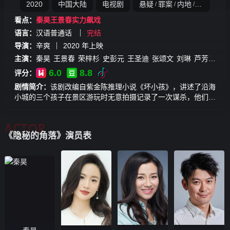
2020
中国大陆
电视剧
悬疑
罪案
内地
自制
网剧
/
/
/
/
看点：
秦昊王景春实力飙戏
语言：
汉语普通话
完结
导演：
辛爽
2020
年上映
主演：
秦昊
王景春
荣梓杉
史彭元
王圣迪
张颂文
刘琳
芦芳生
李
6.0
8.8
评分：
剧情简介：
该剧改编自紫金陈推理小说《坏小孩》，讲述了沿海
小城的三个孩子在景区游玩时无意拍摄记录了一次谋杀，他们的
冒险也由此展开。扑朔迷离的案情，将几个家庭裹挟其中，带向
不可预知的未来......
ACTOR
《隐秘的角落》演员表