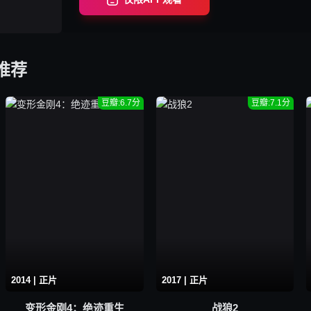
推荐
豆瓣:6.7分
豆瓣:7.1分
2014 | 正片
2017 | 正片
变形金刚4：绝迹重生
战狼2