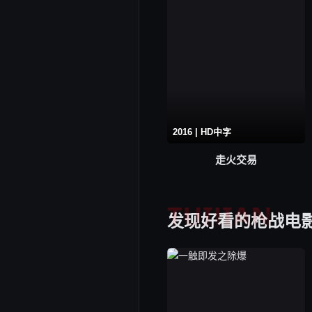
2016 | HD中字
走火交易
TUIJIAN
发现好看的枪战电