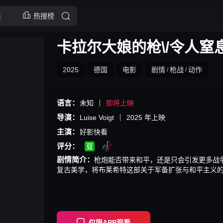
热搜榜
卡拉尔大娘的枪\/令人窒
2025
德国
电影
剧情
枪战
动作
/
/
语言：
未知
即将上映
导演：
Luise Voigt
2025
年上映
主演：
好影快看
评分：
剧情简介：
枪炮能否带来和平，还是只会引发更多战争？导
复古美学，将布莱希特这部关于军备扩张与和平主义的
仅限APP观看