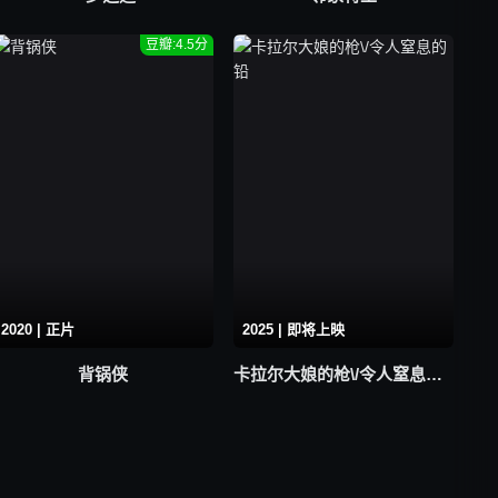
豆瓣:4.5分
2020 | 正片
2025 | 即将上映
背锅侠
卡拉尔大娘的枪\/令人窒息的铅