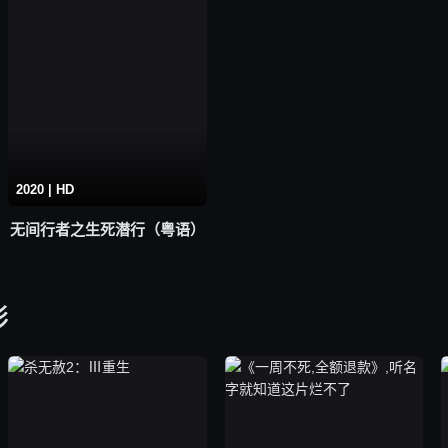
2020 | HD
无间行者之生死潜行（粤语）
影