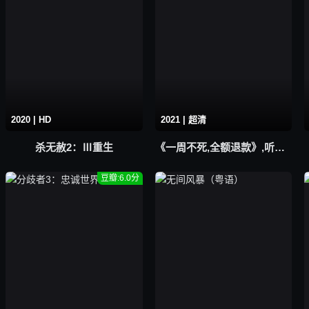
2020 | HD
2021 | 超清
杀无赦2：Ⅲ重生
《一周不死,全额退款》,听名字就知道这片烂不了
豆瓣:6.0分