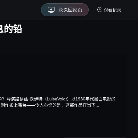
永久回家页
保存不迷路
观看记录
永久回家页
我的观影记录
息的铅
暂无观看影片的记录
演路易丝·沃伊特（LuiseVoigt）以1930年代黑白电影的
剧作搬上舞台——令人心惊的是，这部作品在当下...