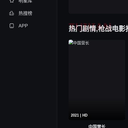
明星库
热搜榜
TUIJIAN
APP
热门剧情,枪战电影
2021 | HD
中国营长