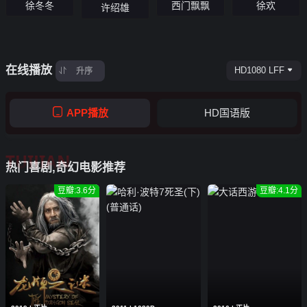
西门飘飘
徐冬冬
徐欢
许绍雄
在线播放
HD1080 LFF
升序
APP播放
HD国语版
TUIJIAN
热门喜剧,奇幻电影推荐
豆瓣:3.6分
豆瓣:4.1分