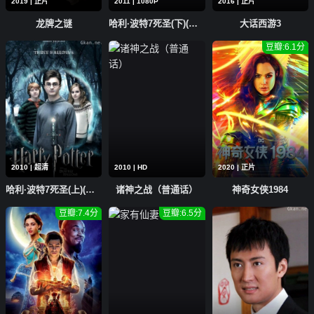
2019 | 正片
2011 | 1080P
2016 | 正片
龙牌之谜
哈利·波特7死圣(下)(普通话)
大话西游3
豆瓣:6.1分
2010 | 超清
2010 | HD
2020 | 正片
哈利·波特7死圣(上)(普通话)
诸神之战（普通话）
神奇女侠1984
豆瓣:7.4分
豆瓣:6.5分