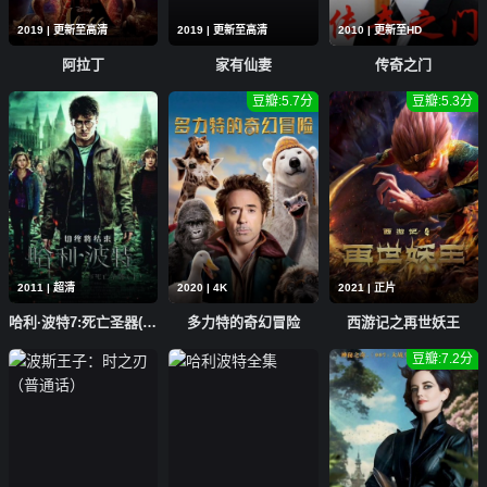
2019 | 更新至高清
2019 | 更新至高清
2010 | 更新至HD
阿拉丁
家有仙妻
传奇之门
豆瓣:5.7分
豆瓣:5.3分
2011 | 超清
2020 | 4K
2021 | 正片
哈利·波特7:死亡圣器(下)
多力特的奇幻冒险
西游记之再世妖王
豆瓣:7.2分