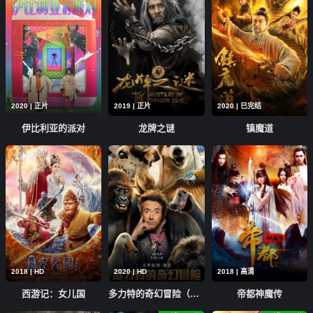
2020 | 正片
2019 | 正片
2020 | 已完结
伊比利亚的派对
龙牌之谜
镇魔道
2018 | HD
2020 | HD
2018 | 高清
西游记：女儿国
多力特的奇幻冒险（普通话）
帝都神魔传