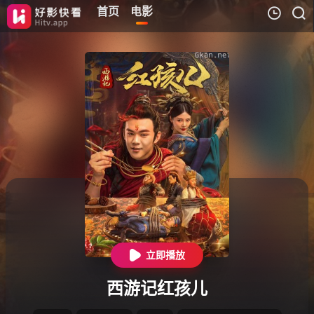
首页
电影
电
我的观影记录
暂无观看影片的记录
立即播放
西游记红孩儿