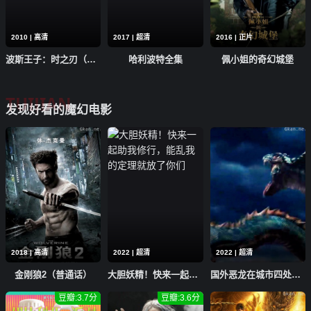
2010 | 高清
2017 | 超清
2016 | 正片
波斯王子：时之刃（普通话）
哈利波特全集
佩小姐的奇幻城堡
TUIJIAN
发现好看的魔幻电影
2018 | 高清
2022 | 超清
2022 | 超清
金刚狼2（普通话）
大胆妖精！快来一起助我修行，能乱我的定理就放了你们
国外恶龙在城市四处作恶，中国神龙发现后，直接将其暴打！
豆瓣:3.7分
豆瓣:3.6分