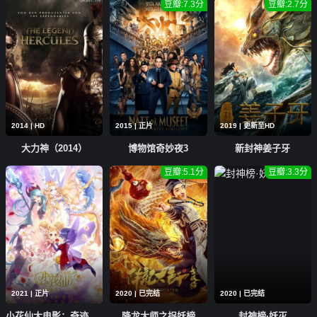
豆瓣:7.3分
豆瓣:2.7分
2014 | HD
2015 | 正片
2019 | 更新至HD
大力神（2014）
博物馆奇妙夜3
新封神姜子牙
豆瓣:5.1分
豆瓣:3.3分
2021 | 正片
2020 | 已完结
2020 | 已完结
小花仙大电影：奇迹少女
降龙大师之捉妖榜
封神榜·妖灭