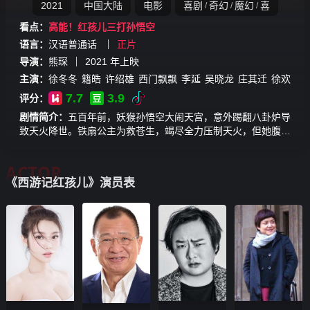
2021
中国大陆
电影
喜剧
奇幻
魔幻
喜
/
/
/
看点：
高能！红孩儿三打孙悟空
语言：
汉语普通话
正片
导演：
熊琛
2021
年上映
主演：
徐冬冬
籍皓
许绍雄
西门飘飘
李延
吴晓龙
庄其迁
徐欢
7.7
3.9
评分：
剧情简介：
五百年前，妖猴孙悟空大闹天宫，意外踢翻八卦炉导
致天火降世。铁扇公主为救苍生，竭尽全力压制天火，但她腹中
的红孩儿却被八卦炉的三昧真火侵蚀，成了魔童。铁扇千禧寿宴
之际，红孩儿一直为母亲寻世间珍宝。听闻取经团队经过，被苍
ACTOR
狼怪怂恿去抢唐僧。就在红孩儿和孙悟空大战之时，苍狼怪设计
《西游记红孩儿》演员表
将二人困于八卦炉之内，原来苍狼怪幼时家人在天火中丧生，故
伺机向孙悟空复仇。另人意想不到的是，苍狼怪的阴谋使得火云
村百姓再次遭遇山火陷入危难之中。红孩儿成魔，化身火焰巨
人，铁扇公主说出真相，用最后的法力去拯救苍生，拿出菩萨给
的一滴甘露，此时孙悟空顿悟佛法，明了因果业障，一切的源头
都在自己，决定自我牺牲，拿着甘露走向火焰巨人。