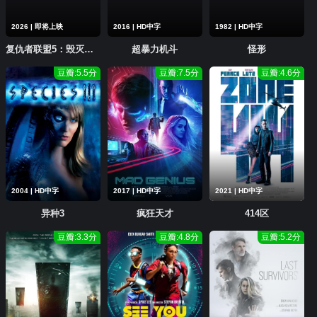
2026 | 即将上映
2016 | HD中字
1982 | HD中字
复仇者联盟5：毁灭之日
超暴力机斗
怪形
豆瓣:5.5分
豆瓣:7.5分
豆瓣:4.6分
2004 | HD中字
2017 | HD中字
2021 | HD中字
异种3
疯狂天才
414区
豆瓣:3.3分
豆瓣:4.8分
豆瓣:5.2分