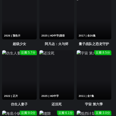
2026 | 预告片
2025 | HD中字|国语
2017 | 全26集
超级少女
阿凡达：火与烬
量子战队之恐龙守护
豆瓣:5.7分
豆瓣:8.5分
2022 | 正片
2025 | HD中字
2011 | 全7集
仿生人妻子
还没死
宇宙 第六季
豆瓣:9.0分
豆瓣:6.1分
豆瓣:3.0分