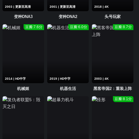
2003 | 更新至高清
2001 | 更新至高清
2018 | 4K
变种DNA3
变种DNA2
头号玩家
豆瓣:7.6分
豆瓣:6.0分
豆瓣:8.7分
2014 | HD中字
2019 | HD中字
2003 | 4K
机械姬
机器生活
黑客帝国2：重装上阵
豆瓣:8.1分