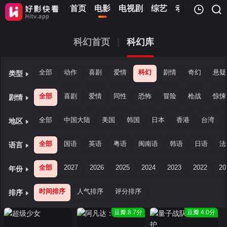
首页
电影
电视剧
综艺
动漫
儿童
我的观影记录
科幻首页
科幻库
全部
动作
喜剧
爱情
科幻
剧情
奇幻
悬疑
类型
全部
喜剧
爱情
同性
恐怖
冒险
枪战
惊悚
剧情
暂无观看影片的记录
全部
中国大陆
美国
韩国
日本
香港
台湾
地区
全部
国语
英语
粤语
闽南语
韩语
日语
法
语言
全部
2027
2026
2025
2024
2023
2022
20
年份
时间排序
人气排序
评分排序
排序
豆瓣:8.7分
豆瓣:4.0分