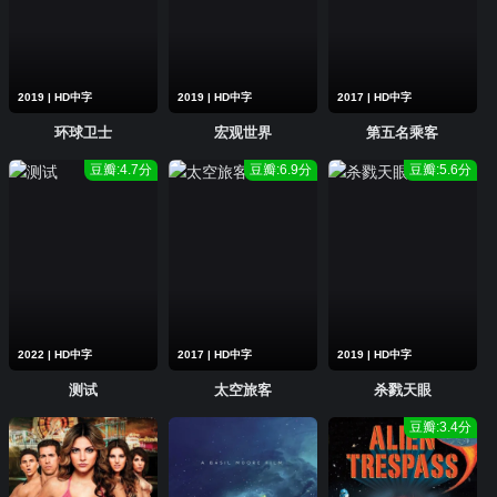
2019 | HD中字
2019 | HD中字
2017 | HD中字
环球卫士
宏观世界
第五名乘客
豆瓣:4.7分
豆瓣:6.9分
豆瓣:5.6分
2022 | HD中字
2017 | HD中字
2019 | HD中字
测试
太空旅客
杀戮天眼
豆瓣:3.4分