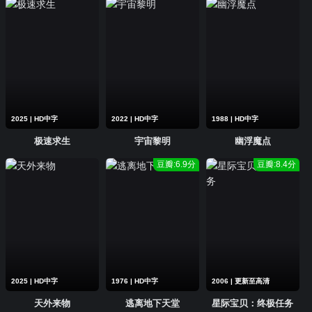
2025 | HD中字
2022 | HD中字
1988 | HD中字
极速求生
宇宙黎明
幽浮魔点
豆瓣:6.9分
豆瓣:8.4分
2025 | HD中字
1976 | HD中字
2006 | 更新至高清
天外来物
逃离地下天堂
星际宝贝：终极任务