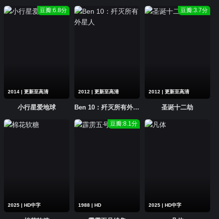
豆瓣:6.8分
豆瓣:3.7分
2014 | 更新至高清
2012 | 更新至高清
2012 | 更新至高清
小行星爱地球
Ben 10：歼灭所有外星人
圣诞十二劫
豆瓣:8.1分
2025 | HD中字
1988 | HD
2025 | HD中字