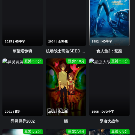
2025 | HD中字
2004 | 全50集
1982 | HD中字
瞭望塔惊魂
机动战士高达SEED DESTINY
食人鱼2：繁殖
豆瓣:6.6分
豆瓣:7.8分
豆瓣:5.3分
2001 | 正片
2023 | 全12集
1968 | DVD中字
异灵灵异2002
蛹
昆虫大战争
豆瓣:6.2分
豆瓣:7.4分
豆瓣:6.8分