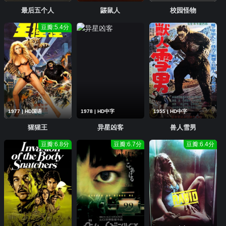
最后五个人
鼹鼠人
校园怪物
豆瓣:5.4分
1977 | HD国语
1978 | HD中字
1955 | HD中字
猩猩王
异星凶客
兽人雪男
豆瓣:6.8分
豆瓣:6.7分
豆瓣:6.4分