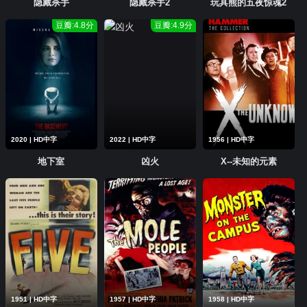
隐藏杀手
隐藏杀手2
玩具熊的五夜惊魂2
豆瓣:4.8分
豆瓣:4.9分
2020 | HD中字
2022 | HD中字
1956 | HD中字
地下室
凶火
X--未知的元素
1951 | HD中字
1957 | HD中字
1958 | HD中字