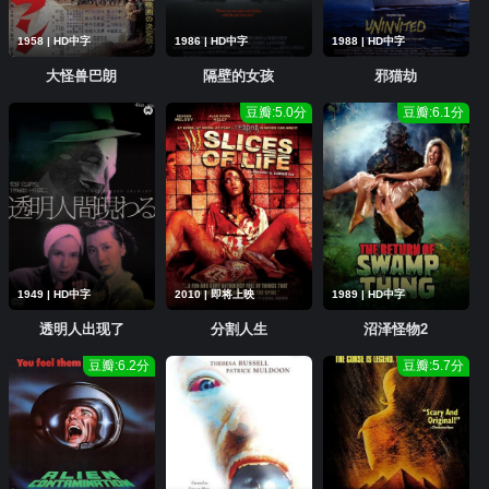
1958 | HD中字
1986 | HD中字
1988 | HD中字
大怪兽巴朗
隔壁的女孩
邪猫劫
豆瓣:5.0分
豆瓣:6.1分
1949 | HD中字
2010 | 即将上映
1989 | HD中字
透明人出现了
分割人生
沼泽怪物2
豆瓣:6.2分
豆瓣:5.7分