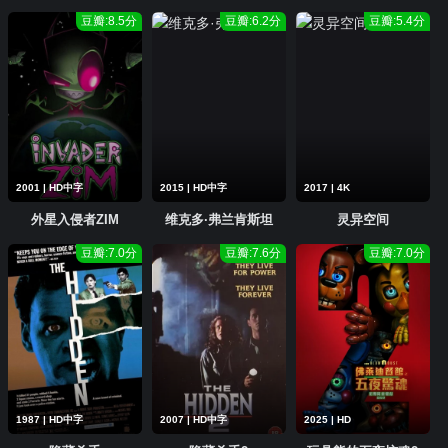
豆瓣:8.5分
豆瓣:6.2分
豆瓣:5.4分
2001 | HD中字
2015 | HD中字
2017 | 4K
外星入侵者ZIM
维克多·弗兰肯斯坦
灵异空间
豆瓣:7.0分
豆瓣:7.6分
豆瓣:7.0分
1987 | HD中字
2007 | HD中字
2025 | HD