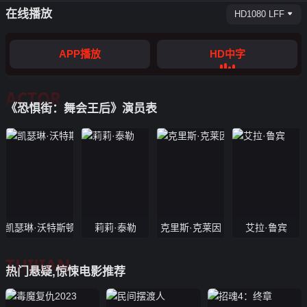
在线播放
HD1080 LFF
APP播放
HD中字
ACTOR
《恐惧街：舞会王后》演员表
凯瑟琳·沃特斯顿
莉莉·泰勒
克里斯·克莱因
艾拉·鲁宾
阿
TUIJIAN
热门悬疑,惊悚电影推荐