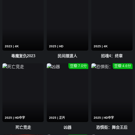
2023 | 4K
2025 | HD
2025 | 4K
毒魔复仇2023
民间摆渡人
招魂4：终章
豆瓣:7.0分
豆瓣:4.6分
2025 | HD中字
2025 | 正片
2025 | HD中字
死亡竞走
凶器
恐惧街：舞会王后