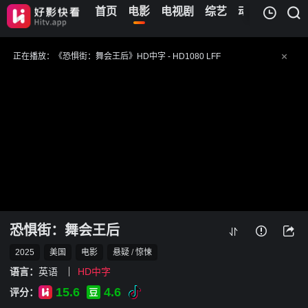
首页
电影
电视剧
综艺
动漫
儿童
我的观影记录
正在播放：《恐惧街：舞会王后》HD中字 - HD1080 LFF
提醒
请勿轻易相信视频中的任何广告，谨防上当受骗
技巧
如遇视频无法播放或加载速度慢，可尝试切换播放节点或者切换解析
收藏
最新4K电影剧集首发之选 - 好影快看网址：
www.hitv.app ,记得收藏哟～
暂无观看影片的记录
恐惧街：舞会王后
2025
美国
电影
悬疑
/
惊悚
语言：
英语
HD中字
15.6
4.6
评分：