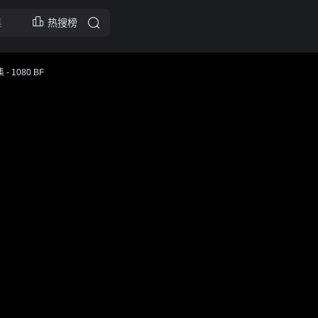
热搜榜
1080 BF
告，谨防上当受骗
慢，可尝试切换播放节点或者切换解析
 好影快看网址：
www.hitv.app ,记得收藏哟～