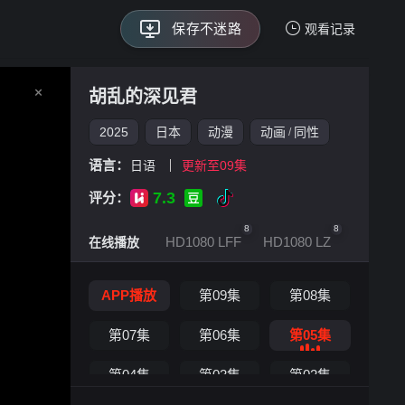
永久回家页
保存不迷路
观看记录
永久回家页
我的观影记录
胡乱的深见君
2025
日本
动漫
动画
同性
/
语言：
日语
更新至09集
7.3
评分：
暂无观看影片的记录
8
8
HD1080 LFF
HD1080 LZ
1080 PH
在线播放
胡乱的深见君 -第05集
手机扫一扫继续看
APP播放
第09集
第08集
第07集
第06集
第05集
第04集
第03集
第02集