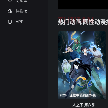
明星库
热搜榜
TUIJIAN
热门动画,同性动漫
APP
2026 | 连载中 连载到24集
一人之下 第六季