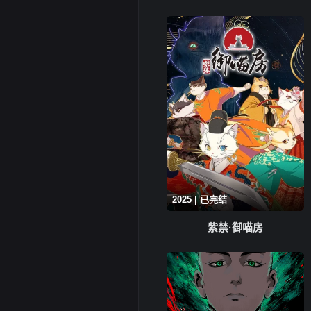
2025 | 已完结
紫禁·御喵房