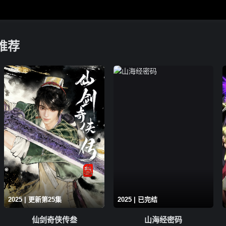
推荐
2025 | 更新第25集
2025 | 已完结
仙剑奇侠传叁
山海经密码