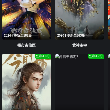
2024 | 更新至182集
2020 | 更新至663集
都市古仙医
武神主宰
豆瓣:4.8分
豆瓣:4.7分