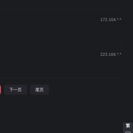
172.104.*.*
223.166.*.*
下一页
尾页
繁