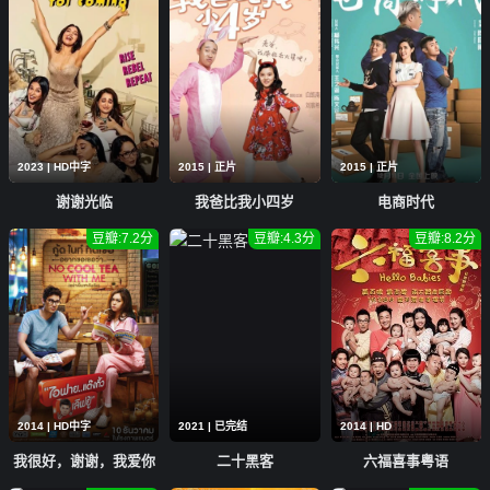
2023 | HD中字
2015 | 正片
2015 | 正片
谢谢光临
我爸比我小四岁
电商时代
豆瓣:7.2分
豆瓣:4.3分
豆瓣:8.2分
2014 | HD中字
2021 | 已完结
2014 | HD
我很好，谢谢，我爱你
二十黑客
六福喜事粤语