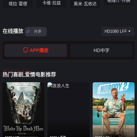
帕维什·齐纳
卡维·拉兹
塔拉·雷德
奥米·瓦依达
在线播放
HD1080 LFF
升序
APP播放
HD中字
TUIJIAN
热门喜剧,爱情电影推荐