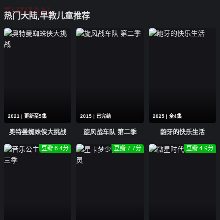
TUIJIAN
第220集
第219集
第218集
热门大陆,早教儿童推荐
第217集
第216集
第215集
第214集
第213集
第212集
第211集
第210集
第209集
第208集
第207集
第206集
2021 | 更新至5集
2015 | 已完结
2025 | 全4集
第205集
第204集
第203集
奥特曼蜘蛛侠大挑战
旋风战车队 第二季
龅牙的快乐生活
第202集
第201集
第200集
豆瓣:6.4分
豆瓣:7.7分
豆瓣:4.9分
第199集
第198集
第197集
第196集
第195集
第194集
第193集
第192集
第191集