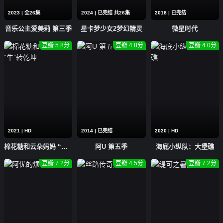
2023 | 全26集
2024 | 已完结 共26集
2018 | 已完结
第190集
第189集
第188集
音乐公主爱美莉 第三季
星卡梦少女2梦幻精灵
微星时代
第187集
第186集
第185集
豆瓣:5.8分
豆瓣:4.8分
豆瓣:4.0分
第184集
第183集
第182集
第181集
第180集
第179集
第178集
第177集
第176集
第175集
第174集
第173集
2021 | HD
2014 | 已完结
2020 | HD
棉花糖和云朵妈妈 “牛”转乾坤
阿U 第五季
海底小纵队：大堡礁
第172集
第171集
第170集
豆瓣:7.2分
豆瓣:4.5分
豆瓣:7.2分
第169集
第168集
第167集
第166集
第165集
第164集
第163集
第162集
第161集