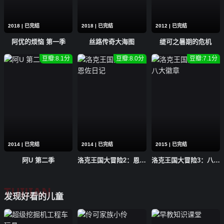
第160集
第159集
第158集
2018 | 已完结
2018 | 已完结
2012 | 已完结
阿优的烦恼 第一季
丝路传奇大海图
缇可之暑期的危机
第157集
第156集
第155集
豆瓣:8.1分
豆瓣:8.0分
豆瓣:7.1分
第154集
第153集
第152集
第151集
第150集
第149集
第148集
第147集
第146集
第145集
第144集
第143集
2014 | 已完结
2014 | 已完结
2015 | 已完结
第142集
第141集
第140集
阿U 第二季
洛克王国大冒险2：恩佐日记
洛克王国大冒险3：八大徽章
第139集
第138集
第137集
TUIJIAN
发现好看的儿童
第136集
第135集
第134集