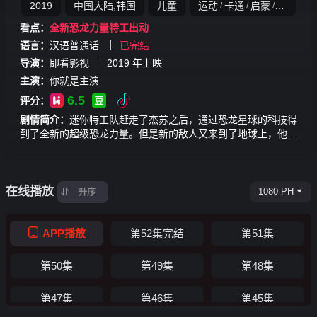
2019
中国大陆,韩国
儿童
运动
卡通
启蒙
动画
/
/
/
看点：
全新恐龙力量特工出动
语言：
汉语普通话
已完结
导演：
即看影视
2019
年上映
主演：
你就是主演
6.5
评分：
剧情简介：
迷你特工队赶走了杰苏之后，通过恐龙星球的科技得
到了全新的超级恐龙力量。但是新的敌人又来到了地球上，他就
是怪诞博士，他认为自己才是这个星球上唯一的超级英雄，通过
赋予万物邪恶的力量来对城市进行破坏。\n于是迷你特工队又有
了新的任务，阻止力量队长，保护城市！新的恐龙伙伴，新的伙
在线播放
伴，新的武器装备，新的机甲！迷你特工队，重新出发！\n
1080 PH
升序
APP播放
第52集完结
第51集
第50集
第49集
第48集
第47集
第46集
第45集