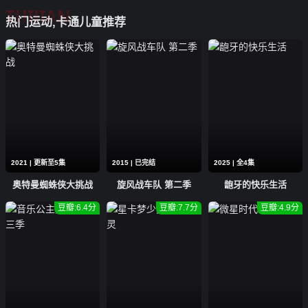
TUIJIAN
第44集
第43集
第42集
热门运动,卡通儿童推荐
第41集
第40集
第39集
第38集
第37集
第36集
第35集
第34集
第33集
第32集
第31集
第30集
2021 | 更新至5集
2015 | 已完结
2025 | 全4集
第29集
第28集
第27集
奥特曼蜘蛛侠大挑战
旋风战车队 第二季
龅牙的快乐生活
第26集
第25集
第24集
豆瓣:6.4分
豆瓣:7.7分
豆瓣:4.9分
第23集
第22集
第21集
第20集
第19集
第18集
第17集
第16集
第15集