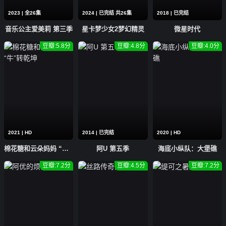
2023 | 全26集
2024 | 已完结 共26集
2018 | 已完结
第14集
第13集
第12集
音乐公主爱美莉 第三季
星卡梦少女2梦幻精灵
微星时代
第11集
第10集
第9集
豆瓣:5.8分
豆瓣:4.8分
豆瓣:4.0分
第8集
第7集
第6集
第5集
第4集
第3集
第2集
第1集
2021 | HD
2014 | 已完结
2020 | HD
棉花糖和云朵妈妈 “牛”转乾坤
阿U 第五季
海底小纵队：大堡礁
豆瓣:7.2分
豆瓣:4.5分
豆瓣:7.2分