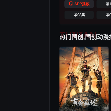
APP播放
第
第08集
第
TUIJIAN
热门国创,国创动漫