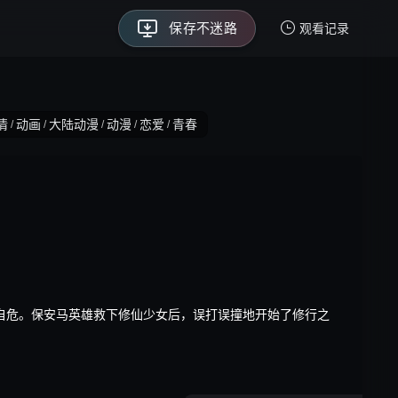
保存不迷路
永久回家页
观看记录
我的观影记录
情
动画
大陆动漫
动漫
恋爱
青春
/
/
/
/
/
暂无观看影片的记录
自危。保安马英雄救下修仙少女后，误打误撞地开始了修行之