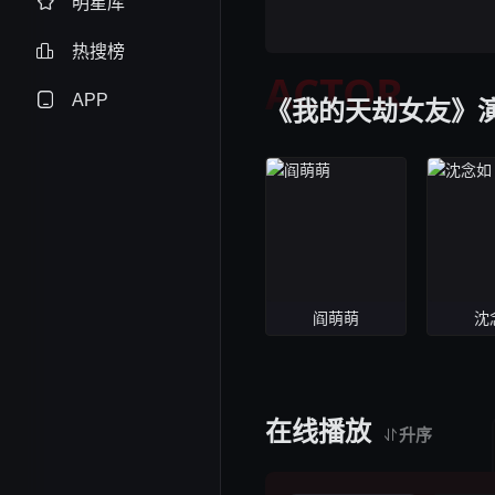
明星库
热搜榜
ACTOR
APP
《我的天劫女友》
阎萌萌
沈
在线播放
升序