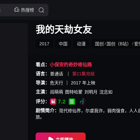
热搜榜
我的天劫女友
2017
中国
动漫
国创
国创（B站）
爱
/
/
看点：
小保安的奇妙修仙路
语言：
普通话
第21集完结
导演：
危天行
2017
年上映
主演：
阎萌萌
图特哈蒙
刘明月
沈念如
7.2
评分：
剧情简介：
现代修仙界，尔虞我诈，弱肉强食，人人
旅。
立即播放