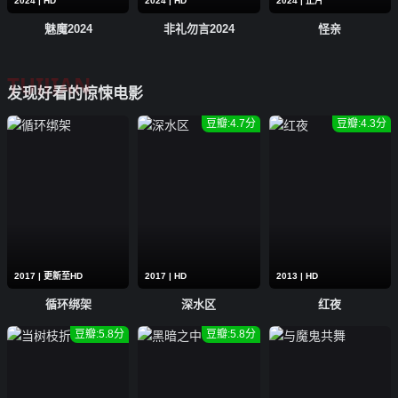
2024 | HD
2024 | HD
2024 | 正片
魅魔2024
非礼勿言2024
怪亲
TUIJIAN
发现好看的惊悚电影
豆瓣:4.7分
豆瓣:4.3分
2017 | 更新至HD
2017 | HD
2013 | HD
循环绑架
深水区
红夜
豆瓣:5.8分
豆瓣:5.8分