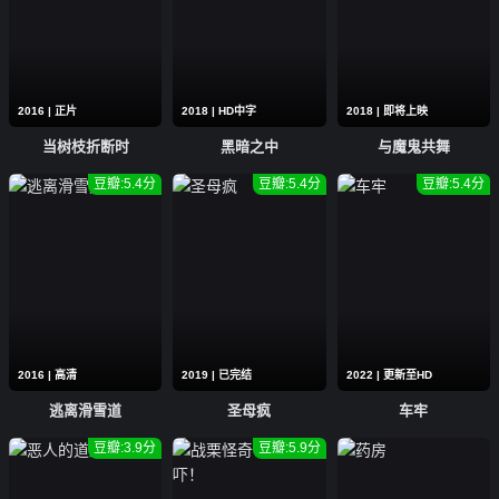
2016 | 正片
2018 | HD中字
2018 | 即将上映
当树枝折断时
黑暗之中
与魔鬼共舞
豆瓣:5.4分
豆瓣:5.4分
豆瓣:5.4分
2016 | 高清
2019 | 已完结
2022 | 更新至HD
逃离滑雪道
圣母疯
车牢
豆瓣:3.9分
豆瓣:5.9分