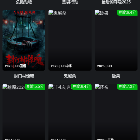
危险动物
黑袋行动
最后的呼吸2025
豆瓣:6.4分
2025 | HD国语
2025 | HD中字
2025 | HD
封门村惊魂
鬼城杀
破果
豆瓣:5.5分
豆瓣:6.4分
豆瓣:7.3分