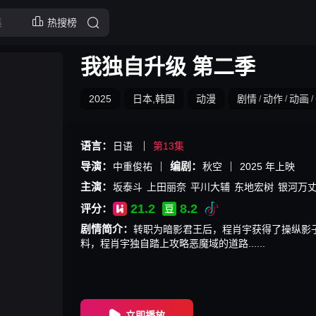
热搜榜
我独自升级 第二季
2025
日本,韩国
动漫
剧情
动作
动画
/
/
/
语言：
日语
第13集
导演：
编剧：
中重俊祐
秋空
2025
年上映
主演：
坂泰斗
上田丽奈
平川大辅
东地宏树
银河万
21.2
8.2
评分：
剧情简介：
转职为暗影君王后，程肖宇获得了操纵影子
料，程肖宇独自踏上攻略恶魔域的道路......
立即播放