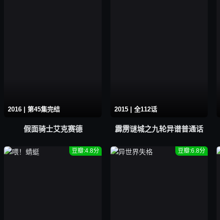
2016 | 第45集完结
2015 | 全112话
假面骑士艾克赛德
霹雳谜城之九轮异谱普通话
豆瓣:4.8分
豆瓣:6.8分