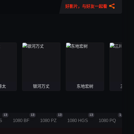
好影片，与好友一起看
源太
银河万丈
东地宏树
三川华
13
13
13
13
1
S
1080 BF
1080 PZ
1080 HGS
1080 PQ