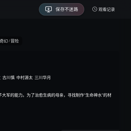
保存不迷路
永久回家页
观看记录
我的观影记录
奇幻
冒险
/
暂无观看影片的记录
丈
古川慎
中村源太
三川华月
大军的能力。为了治愈生病的母亲，寻找制作“生命神水”的材