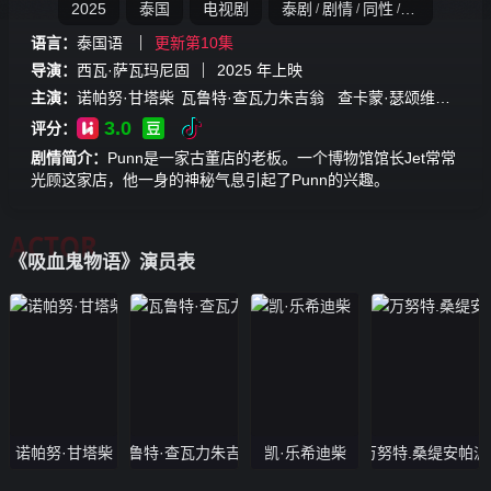
2025
泰国
电视剧
泰剧
剧情
同性
奇幻
/
/
/
语言：
泰国语
更新第10集
导演：
西瓦·萨瓦玛尼固
2025
年上映
主演：
诺帕努·甘塔柴
瓦鲁特·查瓦力朱吉翁
查卡蒙·瑟颂维塔亚
彭
3.0
评分：
剧情简介：
Punn是一家古董店的老板。一个博物馆馆长Jet常常
光顾这家店，他一身的神秘气息引起了Punn的兴趣。
ACTOR
《吸血鬼物语》演员表
诺帕努·甘塔柴
瓦鲁特·查瓦力朱吉翁
凯·乐希迪柴
万努特.桑缇安帕派
彭