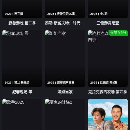
第63集
第62集
2026 | 已完结
2025 | 更新至第06集
2025 | 全6期
第61集
第60集
野兽游戏 第二季
泰勒·斯威夫特：时代巡回演唱会，一个时代的结束
三傻游肯尼亚
第59集
第58集
豆瓣:9.6分
第57集
第56集
第55集
第54集
第53集
第52集
2025 | 第10集完结
2025 | 谢娜纯享合集
2025 | 已完结 共8集
犯罪现场 零
姐姐当家
克拉克森的农场 第四季
第51集
第50集
第49集
第48集
第47集
第46集