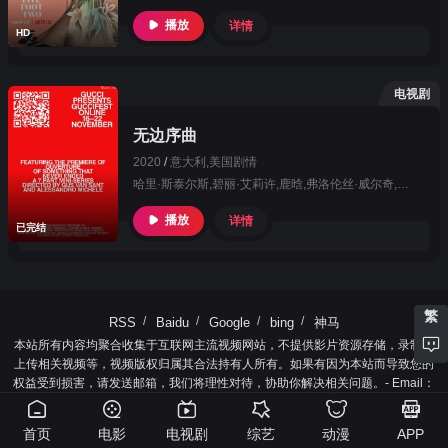
播放
详情
HD
电视剧
无边序曲
2020
/
意大利,美国
剧情
哈里·斯泰尔斯,碧丽·艾莉许,鹿晗,弗洛伦丝·威尔奇,艾丽·范宁
播放
详情
已完结
繁
RSS
Baidu
Google
bing
神马
本站所有内容均聚合收集于互联网主流视频网站，不提供影片资源存储，录制、
上传相关视频等，视频版权归属其合法持有人所有。如果有因为本站而导致您的
权益受到损害，请发送邮箱，我们将理性对待，协助你解决相关问题。- Email：
ietvsy@gmail.com
首页
电影
电视剧
综艺
动漫
APP