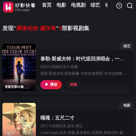
首页
电影
电视剧
综艺
动漫
儿童
我的观影记录
发现"
弗洛伦丝·威尔奇
"
3
部影视剧集
综艺
泰勒·斯威夫特：时代巡回演唱会，一个时代的结束
2025
/
美国
纪录片,歌舞
暂无观看影片的记录
泰勒·斯威夫特,塞布丽娜·卡彭特,格蕾西·艾布拉姆斯,艾德·希兰,弗洛伦丝·威尔奇,特拉维斯·凯尔西
播放
详情
更新至第06集
电影
嘎嘎：五尺二寸
2017
/
美国
纪录,音乐,传记
Lady,Gaga,马克·容森,多纳泰拉·范思哲,弗洛伦丝·威尔奇