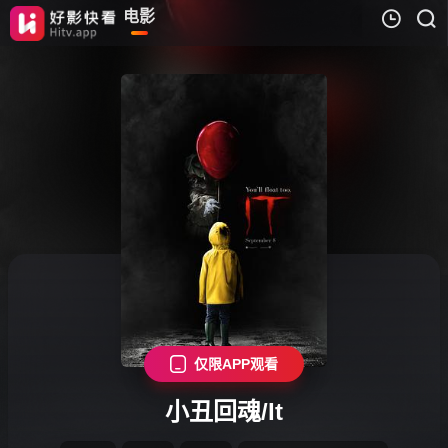
首页
电影
电视剧
综
我的观影记录
暂无观看影片的记录
仅限APP观看
小丑回魂/It