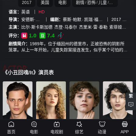
2017
美国
电影
剧情
恐怖
儿童
恐怖片
电影
/
/
/
/
语言：
英语
HD
,
,
,
导演：
安德斯·穆斯切蒂
编剧：
蔡斯·帕默
凯瑞·福永
加里·多伯曼
2017
年上映
斯
主演：
比尔·斯卡斯加德
杰登·马泰尔
杰里米·雷·泰勒
索菲娅·莉莉丝
1.0
7.4
评分：
剧情简介：
1989年，位于缅因州的德里市，正被恐怖的阴影所
笼罩。从上一年开始，儿童失踪案接连发生，似乎某个可怕的未
知存在悄然来到了人们中间。痛失弟弟的少年比利（杰顿·李博
赫JaedenLieberher饰），决定和艾迪、瑞奇、史丹利等伙伴利
ACTOR
用暑假寻找弟弟乔治的下落。不久之后，遭小坏蛋们欺负的小胖
《小丑回魂/It》演员表
子本、被疯传放荡的坏女孩贝弗莉以及父母死于大火的孤儿麦克
相继加入这个受到嗤笑的窝囊废联盟。在这一过程中，他们经历
了一连串的超自然的恐怖体验。少年们发现，在这个被诅咒的城
市，每隔27年非正常死亡人数就会飙升。狞笑着的小丑（比尔·
繁
斯卡斯加德BillSkarsg?rd饰），深入每个人的心底，挖掘他们最
恐惧的部分…… 本片根据斯蒂芬·金的同名原著改编。
首页
电影
电视剧
综艺
动漫
APP
比尔·斯卡斯加德
梅根·查彭提尔
索菲娅·莉莉丝
菲恩·伍法德