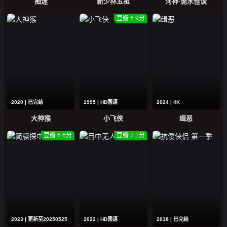
痴迷
新少林五祖
河神·诡水怪谈
豆瓣:6.9分
2020 | 已完结
1995 | HD国语
2024 | 4K
大神猴
小飞侠
缉恶
豆瓣:6.6分
豆瓣:7.1分
2023 | 更新至20250525
2022 | HD国语
2018 | 已完结