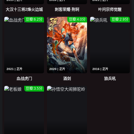
大汉十三将2烽火边城
刺客荣耀·荆轲
叶问宗师觉醒
豆瓣:6.2分
豆瓣:4.0分
豆瓣:2.9分
2021 | 正片
2020 | 正片
2016 | 正片
血战虎门
酒剑
狼兵吼
豆瓣:3.5分