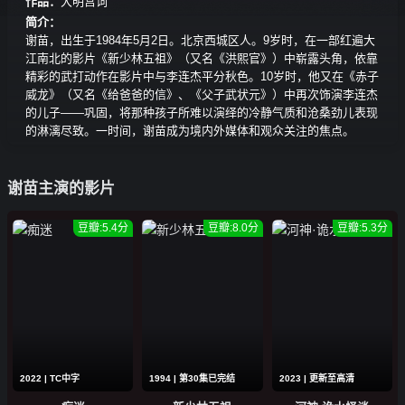
作品：
大明宫词
简介：
谢苗，出生于1984年5月2日。北京西城区人。9岁时，在一部红遍大
江南北的影片《新少林五祖》（又名《洪熙官》）中崭露头角，依靠
精彩的武打动作在影片中与李连杰平分秋色。10岁时，他又在《赤子
威龙》（又名《给爸爸的信》、《父子武状元》）中再次饰演李连杰
的儿子——巩固，将那种孩子所难以演绎的冷静气质和沧桑劲儿表现
的淋漓尽致。一时间，谢苗成为境内外媒体和观众关注的焦点。
谢苗主演的影片
豆瓣:5.4分
豆瓣:8.0分
豆瓣:5.3分
2022 | TC中字
1994 | 第30集已完结
2023 | 更新至高清